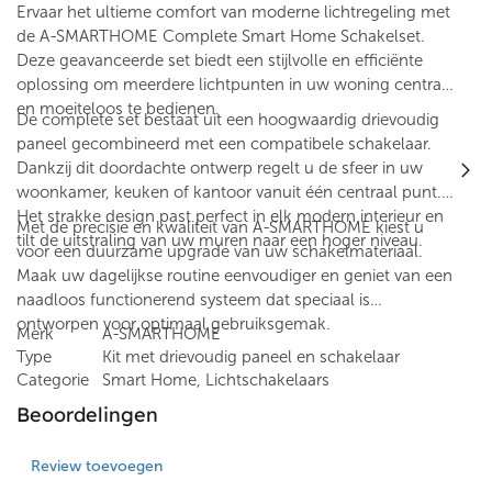
Ervaar het ultieme comfort van moderne lichtregeling met
de A-SMARTHOME Complete Smart Home Schakelset.
Deze geavanceerde set biedt een stijlvolle en efficiënte
oplossing om meerdere lichtpunten in uw woning centraal
en moeiteloos te bedienen.
De complete set bestaat uit een hoogwaardig drievoudig
paneel gecombineerd met een compatibele schakelaar.
Dankzij dit doordachte ontwerp regelt u de sfeer in uw
woonkamer, keuken of kantoor vanuit één centraal punt.
Het strakke design past perfect in elk modern interieur en
Met de precisie en kwaliteit van A-SMARTHOME kiest u
tilt de uitstraling van uw muren naar een hoger niveau.
voor een duurzame upgrade van uw schakelmateriaal.
Maak uw dagelijkse routine eenvoudiger en geniet van een
naadloos functionerend systeem dat speciaal is
ontworpen voor optimaal gebruiksgemak.
Merk
A-SMARTHOME
Type
Kit met drievoudig paneel en schakelaar
Categorie
Smart Home, Lichtschakelaars
Beoordelingen
Review toevoegen