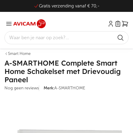
Gratis verzending vanaf € 70,-
Wink
Zoeken
Smart Home
A-SMARTHOME Complete Smart
Home Schakelset met Drievoudig
Paneel
Nog geen reviews
Merk:
A-SMARTHOME