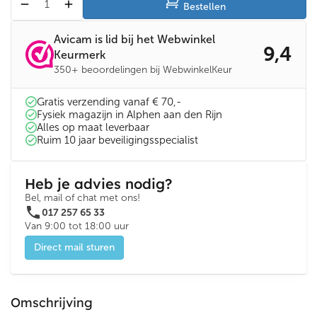
Bestellen
Avicam is lid bij het Webwinkel
9,4
Keurmerk
350+ beoordelingen bij WebwinkelKeur
Gratis verzending vanaf € 70,-
Fysiek magazijn in Alphen aan den Rijn
Alles op maat leverbaar
Ruim 10 jaar beveiligingsspecialist
Heb je advies nodig?
Bel, mail of chat met ons!
phone
017 257 65 33
Van 9:00 tot 18:00 uur
Direct mail sturen
Omschrijving